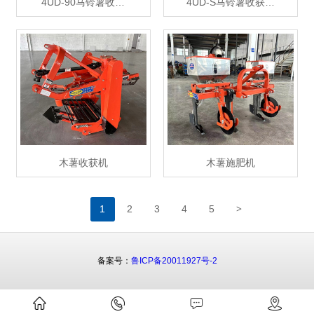
4UD-90马铃薯收…
4UD-S马铃薯收获…
木薯收获机
木薯施肥机
>
1
2
3
4
5
备案号：
鲁ICP备20011927号-2