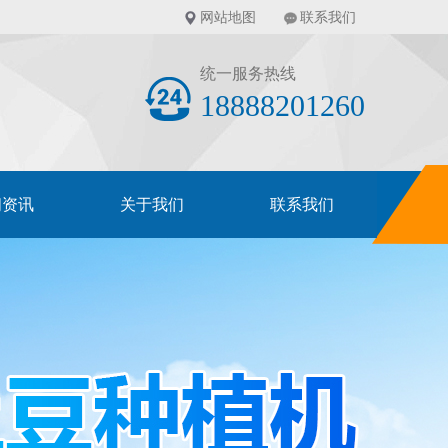
网站地图
联系我们
统一服务热线
18888201260
闻资讯
关于我们
联系我们