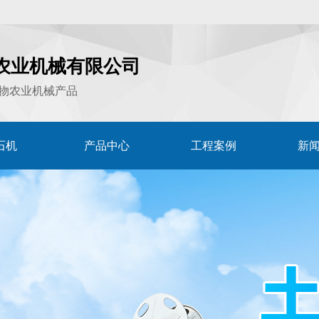
农业机械有限公司
物农业机械产品
石机
产品中心
工程案例
新