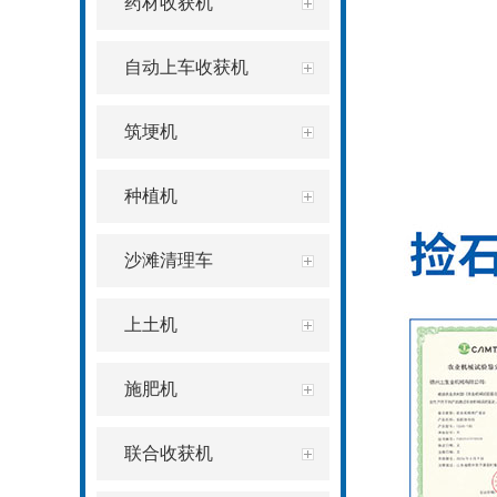
药材收获机
自动上车收获机
筑埂机
种植机
沙滩清理车
上土机
施肥机
联合收获机