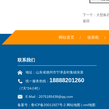
下一个：
大型捡
返回
网站首页
收获机
联系我们
地址：山东省德州市宁津县时集镇张菜
18888201260
统一服务热线：
（7天*24小时）
E-Mail：2075185438@qq.com
备案号：
鲁ICP备20011927号-2
网站地图
|
xml地图