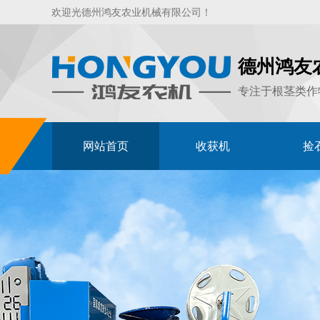
欢迎光德州鸿友农业机械有限公司！
德州鸿友
专注于根茎类作
网站首页
收获机
捡