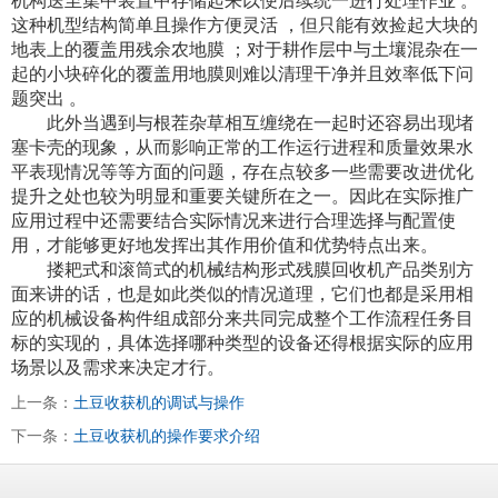
机构送至集中装置中存储起来以便后续统一进行处理作业 。
这种机型结构简单且操作方便灵活 ，但只能有效捡起大块的
地表上的覆盖用残余农地膜 ；对于耕作层中与土壤混杂在一
起的小块碎化的覆盖用地膜则难以清理干净并且效率低下问
题突出 。
此外当遇到与根茬杂草相互缠绕在一起时还容易出现堵
塞卡壳的现象，从而影响正常的工作运行进程和质量效果水
平表现情况等等方面的问题，存在点较多一些需要改进优化
提升之处也较为明显和重要关键所在之一。因此在实际推广
应用过程中还需要结合实际情况来进行合理选择与配置使
用，才能够更好地发挥出其作用价值和优势特点出来。
搂耙式和滚筒式的机械结构形式残膜回收机产品类别方
面来讲的话，也是如此类似的情况道理，它们也都是采用相
应的机械设备构件组成部分来共同完成整个工作流程任务目
标的实现的，具体选择哪种类型的设备还得根据实际的应用
场景以及需求来决定才行。
上一条：
土豆收获机的调试与操作
下一条：
土豆收获机的操作要求介绍