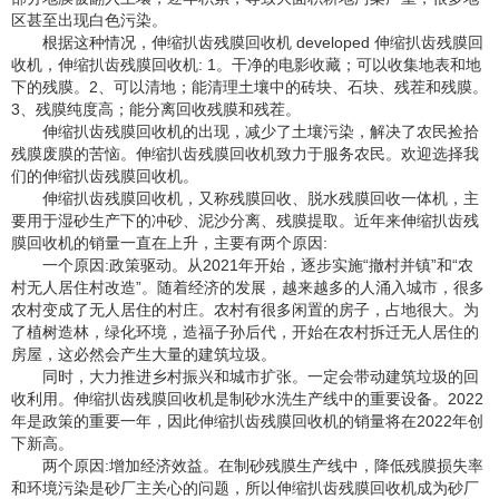
区甚至出现白色污染。
根据这种情况，伸缩扒齿残膜回收机 developed 伸缩扒齿残膜回
收机，伸缩扒齿残膜回收机: 1。干净的电影收藏；可以收集地表和地
下的残膜。2、可以清地；能清理土壤中的砖块、石块、残茬和残膜。
3、残膜纯度高；能分离回收残膜和残茬。
伸缩扒齿残膜回收机的出现，减少了土壤污染，解决了农民捡拾
残膜废膜的苦恼。伸缩扒齿残膜回收机致力于服务农民。欢迎选择我
们的伸缩扒齿残膜回收机。
伸缩扒齿残膜回收机，又称残膜回收、脱水残膜回收一体机，主
要用于湿砂生产下的冲砂、泥沙分离、残膜提取。近年来伸缩扒齿残
膜回收机的销量一直在上升，主要有两个原因:
一个原因:政策驱动。从2021年开始，逐步实施“撤村并镇”和“农
村无人居住村改造”。随着经济的发展，越来越多的人涌入城市，很多
农村变成了无人居住的村庄。农村有很多闲置的房子，占地很大。为
了植树造林，绿化环境，造福子孙后代，开始在农村拆迁无人居住的
房屋，这必然会产生大量的建筑垃圾。
同时，大力推进乡村振兴和城市扩张。一定会带动建筑垃圾的回
收利用。伸缩扒齿残膜回收机是制砂水洗生产线中的重要设备。2022
年是政策的重要一年，因此伸缩扒齿残膜回收机的销量将在2022年创
下新高。
两个原因:增加经济效益。在制砂残膜生产线中，降低残膜损失率
和环境污染是砂厂主关心的问题，所以伸缩扒齿残膜回收机成为砂厂