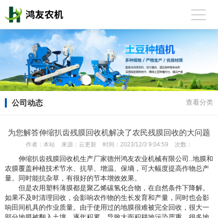
公司动态
查看分类
为您解答伸缩扒齿残膜回收机解决了农民残膜回收的大问题
作者：
本站
来源：
云更新
时间：
2023/12/3 9:04:59
次数：
伸缩扒齿残膜回收机生产厂家德州鸿友农业机械有限公司..地膜和
农膜覆盖种植技术节水、抗旱、增温、保墒，可大幅度提高作物总产
量。同时能抗杂草，有很好的节本增效效果。
但是农用塑料薄膜都是聚乙烯碳氢化合物，在自然条件下降解。
如果不及时清理回收，会影响农作物的生长发育和产量，同时也会影
响田间机具的作业质量。由于使用过的地膜很难被完全回收，很大一
部分地膜被翻入土壤，逐年积累，导致大面积耕地污染严重，很多地