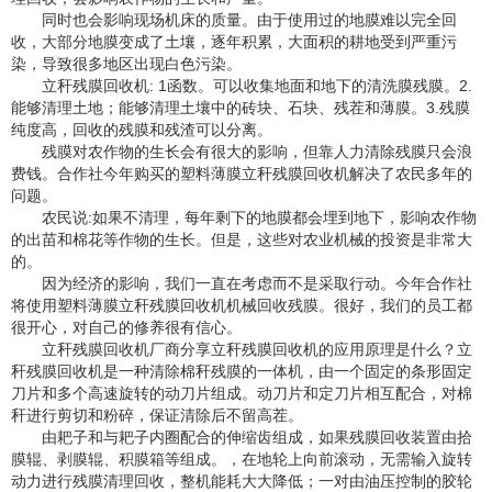
同时也会影响现场机床的质量。由于使用过的地膜难以完全回
收，大部分地膜变成了土壤，逐年积累，大面积的耕地受到严重污
染，导致很多地区出现白色污染。
立秆残膜回收机: 1函数。可以收集地面和地下的清洗膜残膜。2.
能够清理土地；能够清理土壤中的砖块、石块、残茬和薄膜。3.残膜
纯度高，回收的残膜和残渣可以分离。
残膜对农作物的生长会有很大的影响，但靠人力清除残膜只会浪
费钱。合作社今年购买的塑料薄膜立秆残膜回收机解决了农民多年的
问题。
农民说:如果不清理，每年剩下的地膜都会埋到地下，影响农作物
的出苗和棉花等作物的生长。但是，这些对农业机械的投资是非常大
的。
因为经济的影响，我们一直在考虑而不是采取行动。今年合作社
将使用塑料薄膜立秆残膜回收机机械回收残膜。很好，我们的员工都
很开心，对自己的修养很有信心。
立秆残膜回收机厂商分享立秆残膜回收机的应用原理是什么？立
秆残膜回收机是一种清除棉秆残膜的一体机，由一个固定的条形固定
刀片和多个高速旋转的动刀片组成。动刀片和定刀片相互配合，对棉
秆进行剪切和粉碎，保证清除后不留高茬。
由耙子和与耙子内圈配合的伸缩齿组成，如果残膜回收装置由拾
膜辊、剥膜辊、积膜箱等组成。，在地轮上向前滚动，无需输入旋转
动力进行残膜清理回收，整机能耗大大降低；一对由油压控制的胶轮