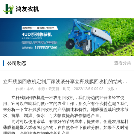
公司动态
查看分类
立秆残膜回收机定制厂家浅谈分享立秆残膜回收机的结构是什么
作者：
本站
来源：
云更新
时间：
2022/12/6 9:09:08
次数：
立秆残膜回收机是一种农用回收机，我们身边的经营者经常使
用。它可以帮助我们做正常的农业工作，那么它有什么特点呢？我们
来分析一下立秆残膜回收机的产品描述和特性。地膜覆盖栽培技术节
水、抗旱、增温、保水，可大幅度提高农作物总产量。
同时可以使用杂草，有很好的节约成本，提效果。但是农用塑料
薄膜都是聚乙烯碳氢化合物，在自然条件下很难分解。如果不及时清
理回收，会影响农作物的生长和产量。