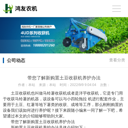
公司动态
查看分类
带您了解新购置土豆收获机养护办法
作者：
本站
来源：
本站
时间：
2022/9/9 9:04:04
次数：
土豆收获机也叫做马铃薯收获机或者是洋芋收获机，它是专门用
于收获马铃薯的机器，该设备可以与小四轮拖拉 机进行配套作业，主
要用于土豆、红薯等地下薯类的收获、成堆等工序，那么刚刚购置的
设备我们该如何进行养护呢？接下来跟随小编来一同了解一下吧，希
望通过本文的介绍能够帮助到大家。
带您了解新购置土豆收获机养护办法
新购置土豆收获机养护办法具体介绍如下：