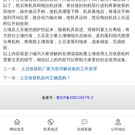
以了，然后将机具和拖拉机挂接。将挂接好的机组行进到将要收获的
田地中，操作液压手柄，使机具缓慢下降，机具着地后，将液压手柄
放到浮动位置，接合动力输出轴，使机具运转，然后拖拉机挂上合适
档位开始收获。
土壤及土豆被挖掘铲挖起来，随着机具前进、滑移到薯土分离链，将
大部分土壤抖落，土豆及少量土壤继续向后移动，直到落到筛式摇摆
分离机构，将残留土壤筛落，土豆滚落到地表，成条铺放，完成收
获。
以上内容就是小编为大家讲解的在潮湿或粘重土壤使用土豆收获机时
需要注意的细节，相信以上的内容可以帮助大家更好的去使用设备。
上一条：
土豆收获机厂家为您详解设备的工作原理
下一条：
土豆收获机如何正确选购？
备案号：
鲁ICP备20011927号-2
网站首页
联系电话
在线客服
公司地址