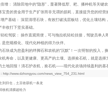
效益倍增： 清除田地中的“隐形”，显著降低犁、耙、播种机等关
将宝贵的资金用于生产扩张而非无谓的损耗，直接提升您的经营
良，增产基础： 深层清理石块，有效打破浅层板结，优化土壤结
产丰收打下坚实基础。
能，轻松驾驭： 操作直观简便，可与拖拉机轻松挂接，驾驶员单
，是您规模化、现代化种植的得力伙伴。
的石块成为您盈利的绊脚石和农机的“沉默”！一次明智的投入，
农机寿命，以及更健康、更高产的土壤。选择捡石机，就是选择
的土地回报！清石护农机，捡石机——现代化农场持续盈利的基
：
http://www.dzhongyou.com/news_view_754_231.html
土到归仓，土豆收获机一条龙
回收机清膜超给力