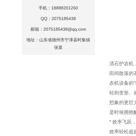
手机：18888201260
QQ：2075185438
邮箱：
2075185438@qq.com
地址：山东省德州市宁津县时集镇
张菜
清石护农机
田间散落的
农机设备的
轻则变形、
想象的更巨
是时候拥抱
* 效率飞
效率轻松超