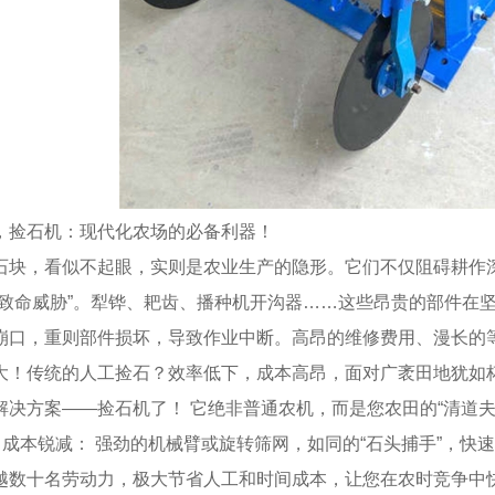
，
捡石机
：现代化农场的必备利器！
石块，看似不起眼，实则是农业生产的隐形。它们不仅阻碍耕作
“致命威胁”。犁铧、耙齿、播种机开沟器……这些昂贵的部件在
崩口，重则部件损坏，导致作业中断。高昂的维修费用、漫长的
大！传统的人工捡石？效率低下，成本高昂，面对广袤田地犹如
解决方案——捡石机了！ 它绝非普通农机，而是您农田的“清道夫”
跃，成本锐减： 强劲的机械臂或旋转筛网，如同的“石头捕手”，
越数十名劳动力，极大节省人工和时间成本，让您在农时竞争中