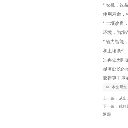
* 农机，
使用寿命，
* 土壤改
环境，为增
* 省力智
和土壤条件
别再让田间
显著延长的
获得更丰厚
本文网址
上一篇：
从出
下一篇：
残膜
返回