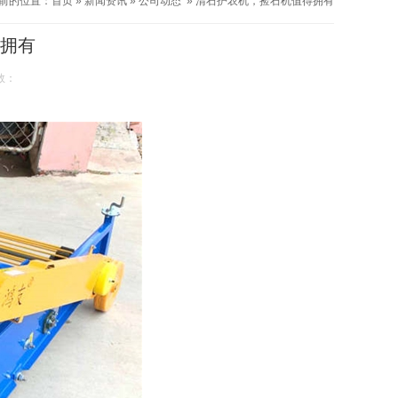
前的位置：
首页
»
新闻资讯
»
公司动态
»
清石护农机，捡石机值得拥有
拥有
数：