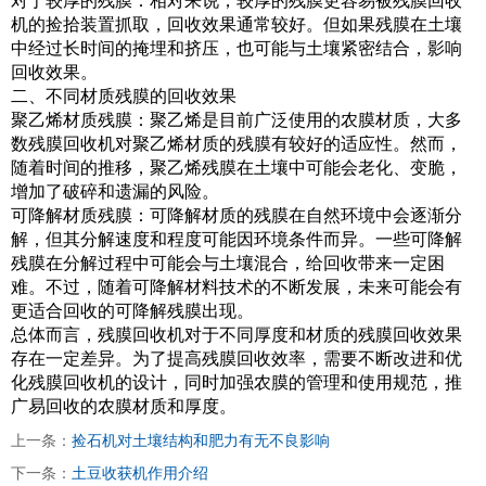
对于较厚的残膜：相对来说，较厚的残膜更容易被残膜回收
机的捡拾装置抓取，回收效果通常较好。但如果残膜在土壤
中经过长时间的掩埋和挤压，也可能与土壤紧密结合，影响
回收效果。
二、不同材质残膜的回收效果
聚乙烯材质残膜：聚乙烯是目前广泛使用的农膜材质，大多
数残膜回收机对聚乙烯材质的残膜有较好的适应性。然而，
随着时间的推移，聚乙烯残膜在土壤中可能会老化、变脆，
增加了破碎和遗漏的风险。
可降解材质残膜：可降解材质的残膜在自然环境中会逐渐分
解，但其分解速度和程度可能因环境条件而异。一些可降解
残膜在分解过程中可能会与土壤混合，给回收带来一定困
难。不过，随着可降解材料技术的不断发展，未来可能会有
更适合回收的可降解残膜出现。
总体而言，残膜回收机对于不同厚度和材质的残膜回收效果
存在一定差异。为了提高残膜回收效率，需要不断改进和优
化残膜回收机的设计，同时加强农膜的管理和使用规范，推
广易回收的农膜材质和厚度。
上一条：
捡石机对土壤结构和肥力有无不良影响
下一条：
土豆收获机作用介绍