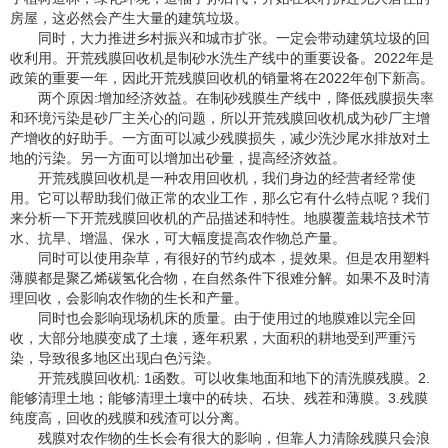
房屋，这必然会产生大量的建筑垃圾。
同时，大力推进乡村振兴和城市扩张。一定会带动建筑垃圾的回
收利用。开荒残膜回收机是制砂水洗生产线中的重要设备。2022年是
政策的重要一年，因此开荒残膜回收机的销量将在2022年创下新高。
两个原因:增加经济效益。在制砂残膜生产线中，降低残膜损失率
和环境污染是砂厂主关心的问题，所以开荒残膜回收机成为砂厂主增
产增收的好助手。一方面可以减少残膜损失，减少洗沙尾水排放对土
地的污染。另一方面可以增加出砂量，提高经济效益。
开荒残膜回收机是一种农用回收机，我们身边的经营者经常使
用。它可以帮助我们做正常的农业工作，那么它有什么特点呢？我们
来分析一下开荒残膜回收机的产品描述和特性。地膜覆盖栽培技术节
水、抗旱、增温、保水，可大幅度提高农作物总产量。
同时可以使用杂草，有很好的节约成本，提效果。但是农用塑料
薄膜都是聚乙烯碳氢化合物，在自然条件下很难分解。如果不及时清
理回收，会影响农作物的生长和产量。
同时也会影响现场机床的质量。由于使用过的地膜难以完全回
收，大部分地膜变成了土壤，逐年积累，大面积的耕地受到严重污
染，导致很多地区出现白色污染。
开荒残膜回收机: 1函数。可以收集地面和地下的清洗膜残膜。2.
能够清理土地；能够清理土壤中的砖块、石块、残茬和薄膜。3.残膜
纯度高，回收的残膜和残渣可以分离。
残膜对农作物的生长会有很大的影响，但靠人力清除残膜只会浪