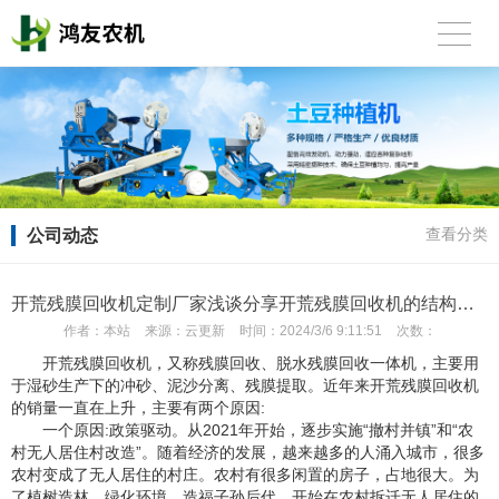
公司动态
查看分类
开荒残膜回收机定制厂家浅谈分享开荒残膜回收机的结构是什么
作者：
本站
来源：
云更新
时间：
2024/3/6 9:11:51
次数：
开荒残膜回收机，又称残膜回收、脱水残膜回收一体机，主要用
于湿砂生产下的冲砂、泥沙分离、残膜提取。近年来开荒残膜回收机
的销量一直在上升，主要有两个原因:
一个原因:政策驱动。从2021年开始，逐步实施“撤村并镇”和“农
村无人居住村改造”。随着经济的发展，越来越多的人涌入城市，很多
农村变成了无人居住的村庄。农村有很多闲置的房子，占地很大。为
了植树造林，绿化环境，造福子孙后代，开始在农村拆迁无人居住的