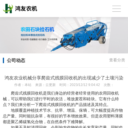
公司动态
查看分类
鸿友农业机械分享爬齿式残膜回收机的出现减少了土壤污染
作者：
本站
来源：
云更新
时间：
2023/12/12 9:04:42
次数：
爬齿式残膜回收机是我们身边的经营者经常使用的农用回收机
械，可以帮助我们进行平时的农活，堆放麦茬和砖块。它有什么特
点？我们来分析一下爬齿式残膜回收机的产品描述及其特点。
地膜覆盖种植技术节水、抗旱、增温、保墒，可大幅度提高作物
总产量。同时能抗杂草，有很好的节本增效效果。但是农用塑料薄膜
都是聚乙烯碳氢化合物，在自然条件下难降解。
如果不及时清理回收，会影响农作物的生长发育和产量，同时也