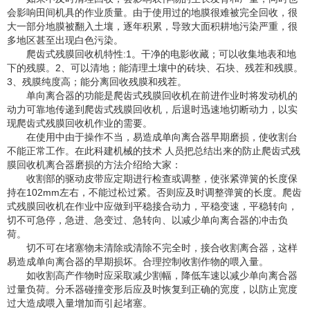
会影响田间机具的作业质量。由于使用过的地膜很难被完全回收，很
大一部分地膜被翻入土壤，逐年积累，导致大面积耕地污染严重，很
多地区甚至出现白色污染。
爬齿式残膜回收机特性:1。干净的电影收藏；可以收集地表和地
下的残膜。2、可以清地；能清理土壤中的砖块、石块、残茬和残膜。
3、残膜纯度高；能分离回收残膜和残茬。
单向离合器的功能是爬齿式残膜回收机在前进作业时将发动机的
动力可靠地传递到爬齿式残膜回收机，后退时迅速地切断动力，以实
现爬齿式残膜回收机作业的需要。
在使用中由于操作不当，易造成单向离合器早期磨损，使收割台
不能正常工作。在此科建机械的技术 人员把总结出来的防止爬齿式残
膜回收机离合器磨损的方法介绍给大家：
收割部的驱动皮带应定期进行检查或调整，使张紧弹簧的长度保
持在102mm左右，不能过松过紧。否则应及时调整弹簧的长度。爬齿
式残膜回收机在作业中应做到平稳接合动力，平稳变速，平稳转向，
切不可急停，急进、急变过、急转向、以减少单向离合器的冲击负
荷。
切不可在堵塞物未清除或清除不完全时，接合收割离合器，这样
易造成单向离合器的早期损坏。合理控制收割作物的喂入量。
如收割高产作物时应采取减少割幅，降低车速以减少单向离合器
过量负荷。分禾器碰撞变形后应及时恢复到正确的宽度，以防止宽度
过大造成喂入量增加而引起堵塞。