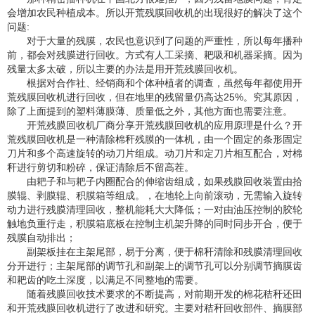
会增加农民种植成本。所以开荒残膜回收机的出现很好的解决了这个
问题:
对于大量的残膜，农民也意识到了问题的严重性，所以每年播种
前，都会对残膜进行回收。方式有人工采摘、耙吸和机器采摘。因为
残量太多太破，所以主要的办法是用开荒残膜回收机。
根据对合作社、经销商和个体种植者的调查，虽然每年都使用开
荒残膜回收机进行回收，但在地里的残留量仍高达25%。究其原因，
除了上面提到的塑料薄膜薄、质量低之外，其他方面也需要注意。
开荒残膜回收机厂商分享开荒残膜回收机的应用原理是什么？开
荒残膜回收机是一种清除棉秆残膜的一体机，由一个固定的条形固定
刀片和多个高速旋转的动刀片组成。动刀片和定刀片相互配合，对棉
秆进行剪切和粉碎，保证清除后不留高茬。
由耙子和与耙子内圈配合的伸缩齿组成，如果残膜回收装置由拾
膜辊、剥膜辊、积膜箱等组成。，在地轮上向前滚动，无需输入旋转
动力进行残膜清理回收，整机能耗大大降低；一对由油压控制的胶轮
触地负重行走，积膜箱底板在控制主机架升降的同时同步开合，便于
残膜自动排出；
副架板挂在主架尾部，易于分离，便于棉秆清除和残膜清理回收
分开进行；主架尾部的调节孔和副架上的调节孔可以分别调节摘膜齿
和耙齿的吃土深度，以满足不同整地的需要。
随着残膜回收技术要求的不断提高，对前期开发的棉花秸秆还田
和开荒残膜回收机进行了改进和研究。主要对秸秆回收部件、摘膜部