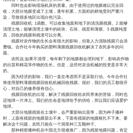
同时也会影响现场机床的质量。由于使用过的地膜难以完全回
收，大部分地膜变成了土壤，逐年积累，大面积的耕地受到严重污
染，导致很多地区出现白色污染。
残膜回收机: 1函数。可以收集地面和地下的清洗膜残膜。2.能够
清理土地；能够清理土壤中的砖块、石块、残茬和薄膜。3.残膜纯度
高，回收的残膜和残渣可以分离。
残膜对农作物的生长会有很大的影响，但靠人力清除残膜只会浪
费钱。合作社今年购买的塑料薄膜残膜回收机解决了农民多年的问
题。
农民说:如果不清理，每年剩下的地膜都会埋到地下，影响农作物
的出苗和棉花等作物的生长。但是，这些对农业机械的投资是非常大
的。
因为经济的影响，我们一直在考虑而不是采取行动。今年合作社
将使用塑料薄膜残膜回收机机械回收残膜。很好，我们的员工都很开
心，对自己的修养很有信心。
残膜回收机的出现，解决了残膜回收给农民带来的苦恼，同时也
还地球一片净土。我们的生命是地球给予的供给，所以我们应该爱护
地球。
大部分地膜残留在土壤中，会严重影响出苗率，因为种子播种
时，上面有残留的地膜苗出不来，下面有残留的地膜根扎不下来。要
解决这个问题，农民只能在一个洞里种三五颗种子。
那种精密播种机在中国北方很难推广，因为残留地膜问题，肯定