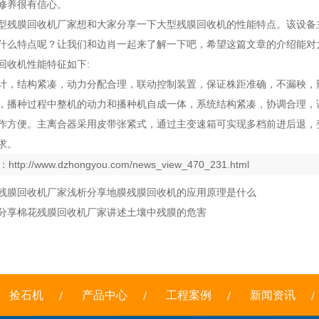
修养很有信心。
型残膜回收机厂家想和大家分享一下大型残膜回收机的性能特点。该设备
什么特点呢？让我们和边肖一起来了解一下吧，希望这篇文章的介绍能对
回收机性能特征如下:
计，结构紧凑，动力分配合理，联动控制装置，保证株距准确，不漏秧，
，播种过程中整机的动力和播种机自成一体，系统结构紧凑，协调合理，
作方便。主离合器采用皮带张紧式，通过主变速箱可实现多档前进后退，
求。
：
http://www.dzhongyou.com/news_view_470_231.html
残膜回收机厂家浅析分享地膜残膜回收机的应用原理是什么
分享棉花残膜回收机厂家讲述土壤中残膜的危害
捡石机
产品中心
工程案例
新闻资讯