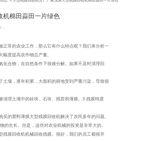
动态
»
大型残膜回收机生产厂家浅谈大型残膜回收机棉田蒜田一片绿色
收机棉田蒜田一片绿色
数：
做正常的农业工作，那么它有什么特点呢？我们来分析一
大幅度提高农作物总产量。
氢化合物，在自然条件下很难分解。如果不及时清理回
了土壤，逐年积累，大面积的耕地受到严重污染，导致很
能够清理土壤中的砖块、石块、残茬和薄膜。3.残膜纯度
购买的塑料薄膜大型残膜回收机解决了农民多年的问题。
作物的生长。但是，这些对农业机械的投资是非常大的。
型残膜回收机机械回收残膜。很好，我们的员工都很开