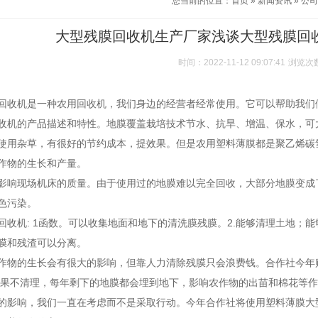
您当前的位置：
首页
»
新闻资讯
»
公司
大型残膜回收机生产厂家浅谈大型残膜回
时间：2022-11-12 09:07:41
浏览次
回收机
是一种农用回收机，我们身边的经营者经常使用。它可以帮助我们
收机的产品描述和特性。地膜覆盖栽培技术节水、抗旱、增温、保水，可
使用杂草，有很好的节约成本，提效果。但是农用塑料薄膜都是聚乙烯碳
作物的生长和产量。
影响现场机床的质量。由于使用过的地膜难以完全回收，大部分地膜变成
色污染。
回收机: 1函数。可以收集地面和地下的清洗膜残膜。2.能够清理土地；
膜和残渣可以分离。
作物的生长会有很大的影响，但靠人力清除残膜只会浪费钱。合作社今年
如果不清理，每年剩下的地膜都会埋到地下，影响农作物的出苗和棉花等
的影响，我们一直在考虑而不是采取行动。今年合作社将使用塑料薄膜大