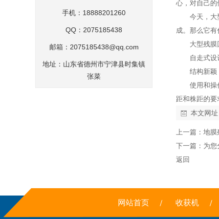
心，对自己的
手机：18888201260
今天，大
QQ：2075185438
成。那么它有
大型残膜
邮箱：
2075185438@qq.com
自走式设
地址：山东省德州市宁津县时集镇
结构新颖
张菜
使用和操
距和株距的要
本文网址
上一篇：
地膜
下一篇：
为您
返回
网站首页
收获机