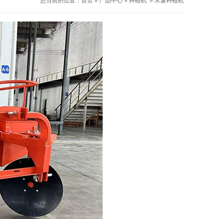
您当前的位置：
首页
»
产品中心
»
种植机
»
木薯种植机