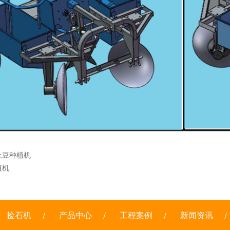
土豆种植机
植机
捡石机
产品中心
工程案例
新闻资讯