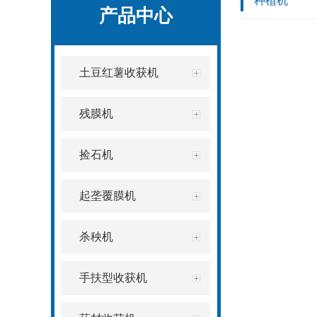
种植机
产品中心
土豆红薯收获机
残膜机
捡石机
起垄覆膜机
杀秧机
手扶型收获机