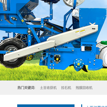
热门关键词:
土豆收获机
捡石机
残膜回收机