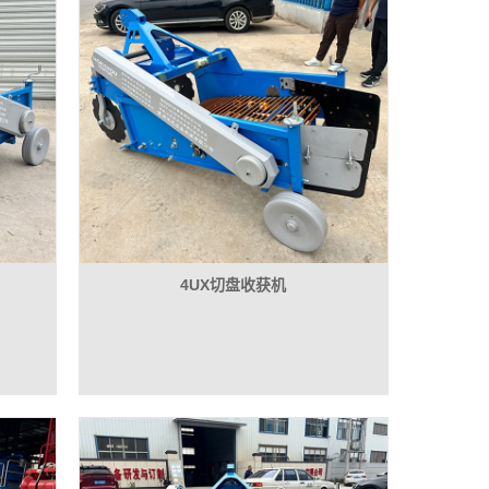
4UX切盘收获机