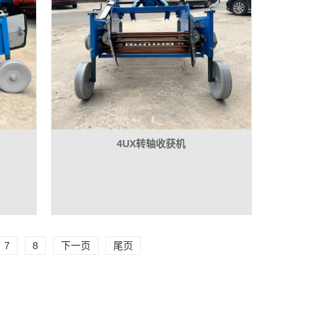
4UX转轴收获机
7
8
下一页
尾页