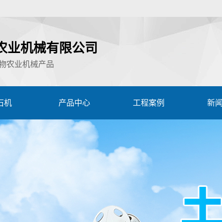
农业机械有限公司
物农业机械产品
石机
产品中心
工程案例
新