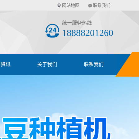
网站地图
联系我们
统一服务热线
18888201260
闻资讯
关于我们
联系我们