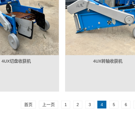
4UX切盘收获机
4UX转轴收获机
首页
上一页
1
2
3
4
5
6