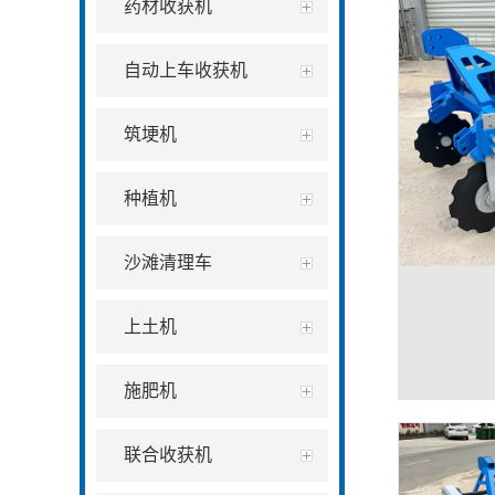
药材收获机
自动上车收获机
筑埂机
种植机
沙滩清理车
上土机
施肥机
联合收获机