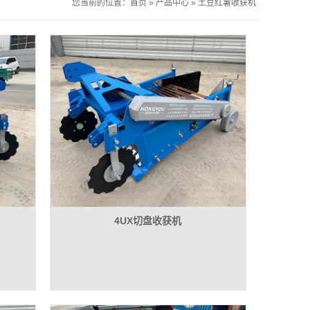
您当前的位置：
首页
»
产品中心
»
土豆红薯收获机
4UX切盘收获机