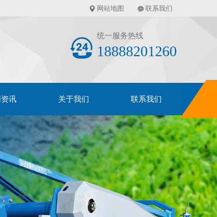
网站地图
联系我们
统一服务热线
18888201260
闻资讯
关于我们
联系我们