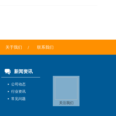
关于我们
联系我们
新闻资讯
公司动态
行业资讯
常见问题
关注我们